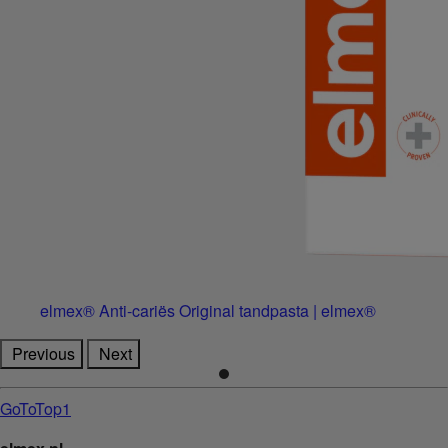
elmex® Anti-cariës Original tandpasta | elmex®
Previous
Next
GoToTop1