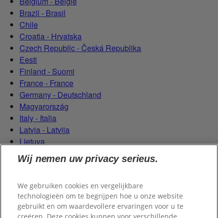
Belgium - België
Brazil - Brasil
Chile
Croatia - Hrvatska
Czech Republic - Česká Republika
Eesti
Finland - Suomi
France - France
Germany - Deutschland
Magyarország
Italy - Italia
Latvia - Latvija
Lietuva
Netherlands - Nederland
Wij nemen uw privacy serieus.
Poland - Polska
România
We gebruiken cookies en vergelijkbare
Serbian (Serbia)
technologieën om te begrijpen hoe u onze website
Slovensko
gebruikt en om waardevollere ervaringen voor u te
Slovenija
creëren. Deze cookies kunnen voor verschillende