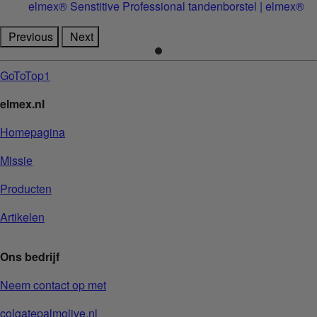
elmex® Senstitive Professional tandenborstel | elmex®
Previous
Next
GoToTop1
elmex.nl
Homepagina
Missie
Producten
Artikelen
Ons bedrijf
Neem contact op met
colgatepalmolive.nl