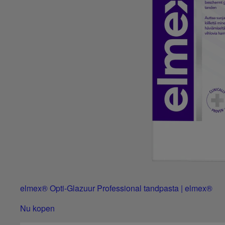
elmex® Opti-Glazuur Professional tandpasta | elmex®
Nu kopen