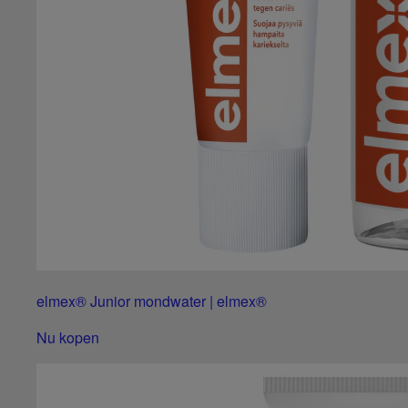
elmex® Junior mondwater | elmex®
Nu kopen