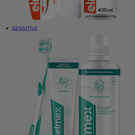
SENSITIVE