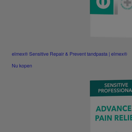
elmex® Sensitive Repair & Prevent tandpasta | elmex®
Nu kopen