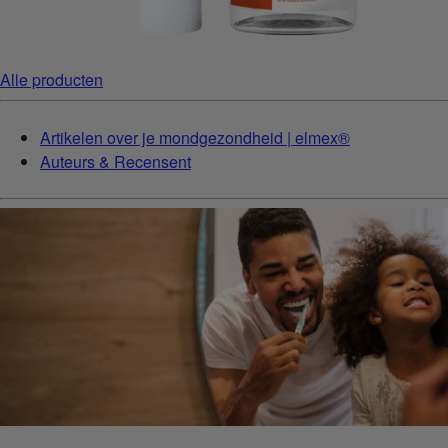
Alle producten
Artikelen over je mondgezondheid | elmex®
Auteurs & Recensent