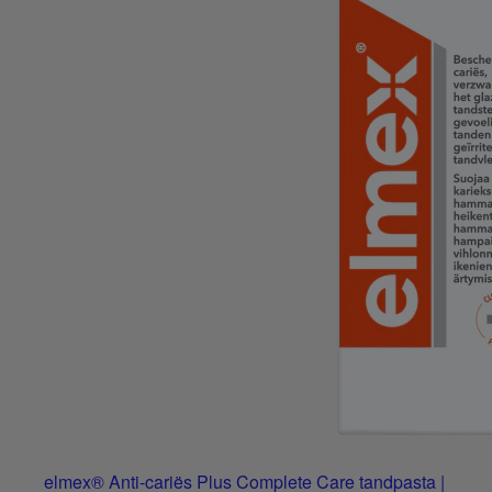
elmex® Anti-cariës Plus Complete Care tandpasta |