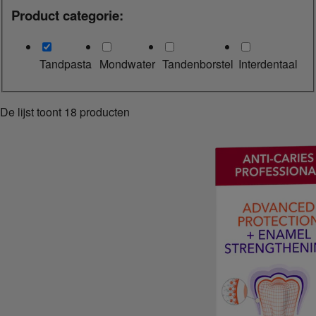
Product categorie:
Tandpasta
Mondwater
Tandenborstel
Interdentaal
De lijst toont
18
producten