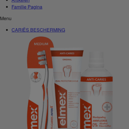
Familie Pagina
Menu
CARIËS BESCHERMING