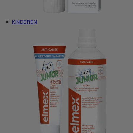
KINDEREN